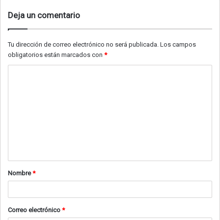
Deja un comentario
Tu dirección de correo electrónico no será publicada.
Los campos
obligatorios están marcados con
*
C
o
m
e
n
t
a
Nombre
*
r
i
o
Correo electrónico
*
*