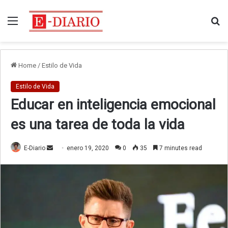
Menu
Bu
Home
/
Estilo de Vida
Estilo de Vida
Educar en inteligencia emocional
es una tarea de toda la vida
Send
E-Diario
enero 19, 2020
0
35
7 minutes read
an
email