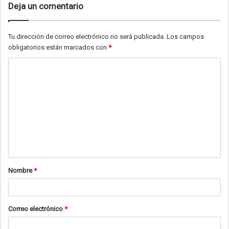
Deja un comentario
Tu dirección de correo electrónico no será publicada.
Los campos
obligatorios están marcados con
*
C
o
m
e
n
t
a
Nombre
*
r
i
o
Correo electrónico
*
*