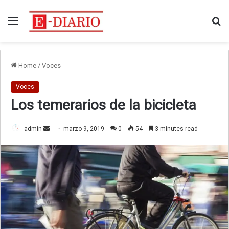
Menu
Bu
Home
/
Voces
Voces
Los temerarios de la bicicleta
Send
admin
marzo 9, 2019
0
54
3 minutes read
an
email