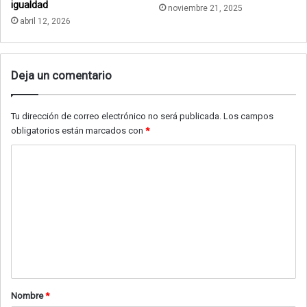
igualdad
noviembre 21, 2025
abril 12, 2026
Deja un comentario
Tu dirección de correo electrónico no será publicada.
Los campos
obligatorios están marcados con
*
C
o
m
e
n
t
a
Nombre
*
r