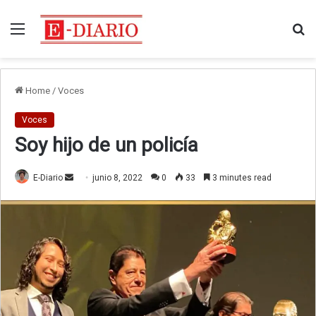
Menu
Bu
Home
/
Voces
Voces
Soy hijo de un policía
Send
E-Diario
junio 8, 2022
0
33
3 minutes read
an
email